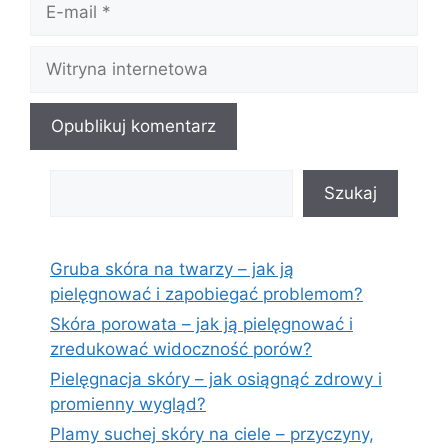
mail
Witryna
internetowa
Szukaj
Szukaj
Gruba skóra na twarzy – jak ją
pielęgnować i zapobiegać problemom?
Skóra porowata – jak ją pielęgnować i
zredukować widoczność porów?
Pielęgnacja skóry – jak osiągnąć zdrowy i
promienny wygląd?
Plamy suchej skóry na ciele – przyczyny,