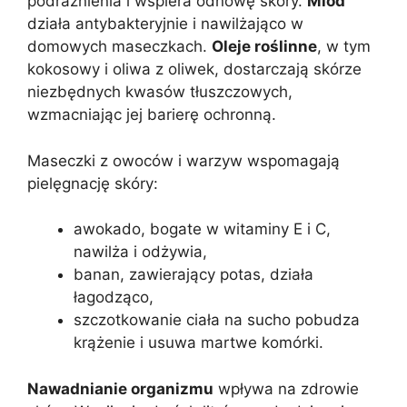
podrażnienia i wspiera odnowę skóry.
Miód
działa antybakteryjnie i nawilżająco w
domowych maseczkach.
Oleje roślinne
, w tym
kokosowy i oliwa z oliwek, dostarczają skórze
niezbędnych kwasów tłuszczowych,
wzmacniając jej barierę ochronną.
Maseczki z owoców i warzyw wspomagają
pielęgnację skóry:
awokado, bogate w witaminy E i C,
nawilża i odżywia,
banan, zawierający potas, działa
łagodząco,
szczotkowanie ciała na sucho pobudza
krążenie i usuwa martwe komórki.
Nawadnianie organizmu
wpływa na zdrowie