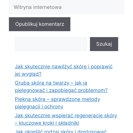
Witryna
internetowa
Szukaj
Szukaj
Jak skutecznie nawilżyć skórę i poprawić
jej wygląd?
Gruba skóra na twarzy – jak ją
pielęgnować i zapobiegać problemom?
Piękna skóra – sprawdzone metody
pielęgnacji i ochrony
Jak skutecznie wspierać regenerację skóry
– kluczowe kroki i składniki
Jak określić rodzaj skóry i dostosować