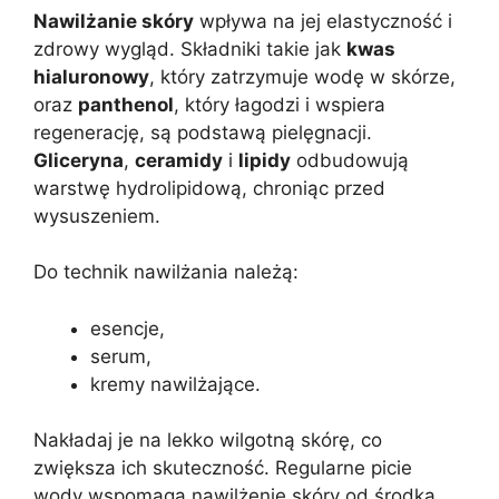
Nawilżanie skóry
wpływa na jej elastyczność i
zdrowy wygląd. Składniki takie jak
kwas
hialuronowy
, który zatrzymuje wodę w skórze,
oraz
panthenol
, który łagodzi i wspiera
regenerację, są podstawą pielęgnacji.
Gliceryna
,
ceramidy
i
lipidy
odbudowują
warstwę hydrolipidową, chroniąc przed
wysuszeniem.
Do technik nawilżania należą:
esencje,
serum,
kremy nawilżające.
Nakładaj je na lekko wilgotną skórę, co
zwiększa ich skuteczność. Regularne picie
wody wspomaga nawilżenie skóry od środka.