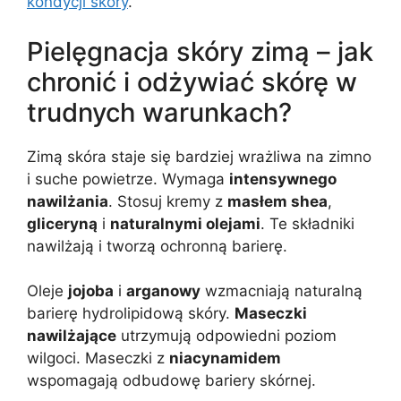
kondycji skóry
.
Pielęgnacja skóry zimą – jak
chronić i odżywiać skórę w
trudnych warunkach?
Zimą skóra staje się bardziej wrażliwa na zimno
i suche powietrze. Wymaga
intensywnego
nawilżania
. Stosuj kremy z
masłem shea
,
gliceryną
i
naturalnymi olejami
. Te składniki
nawilżają i tworzą ochronną barierę.
Oleje
jojoba
i
arganowy
wzmacniają naturalną
barierę hydrolipidową skóry.
Maseczki
nawilżające
utrzymują odpowiedni poziom
wilgoci. Maseczki z
niacynamidem
wspomagają odbudowę bariery skórnej.