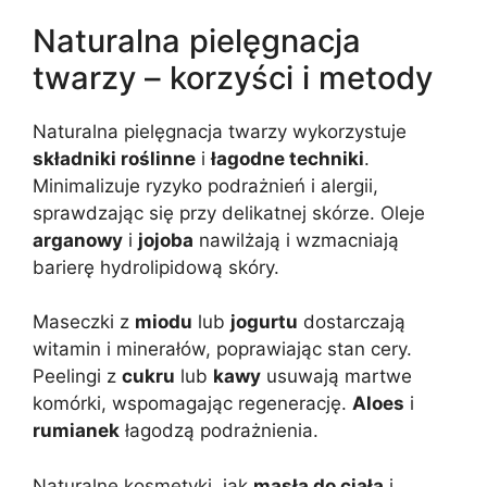
Naturalna pielęgnacja
twarzy – korzyści i metody
Naturalna pielęgnacja twarzy wykorzystuje
składniki roślinne
i
łagodne techniki
.
Minimalizuje ryzyko podrażnień i alergii,
sprawdzając się przy delikatnej skórze. Oleje
arganowy
i
jojoba
nawilżają i wzmacniają
barierę hydrolipidową skóry.
Maseczki z
miodu
lub
jogurtu
dostarczają
witamin i minerałów, poprawiając stan cery.
Peelingi z
cukru
lub
kawy
usuwają martwe
komórki, wspomagając regenerację.
Aloes
i
rumianek
łagodzą podrażnienia.
Naturalne kosmetyki, jak
masła do ciała
i