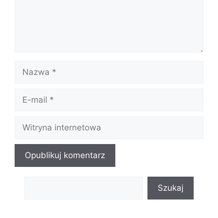
Nazwa
E-
mail
Witryna
internetowa
Szukaj
Szukaj