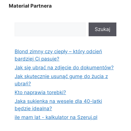
Materiał Partnera
Szukaj
Szukaj
Blond zimny czy ciepły – który odcień
bardziej Ci pasuje?
Jak się ubrać na zdjęcie do dokumentów?
Jak skutecznie usunąć gumę do żucia z
ubrań?
Kto naprawia torebki?
Jaka sukienka na wesele dla 40-latki
będzie idealna?
ile mam lat - kalkulator na Szeruj.pl