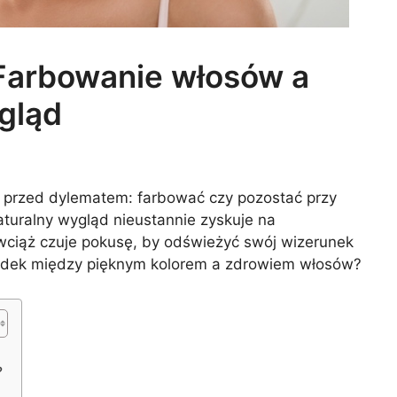
Farbowanie włosów a
gląd
my przed dylematem: farbować czy pozostać przy
turalny wygląd nieustannie zyskuje na
 wciąż czuje pokusę, by odświeżyć swój wizerunek
środek między pięknym kolorem a zdrowiem włosów?
?