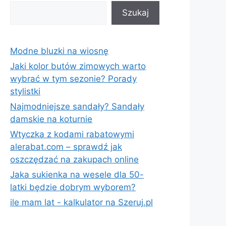
Szukaj
Szukaj
Modne bluzki na wiosnę
Jaki kolor butów zimowych warto
wybrać w tym sezonie? Porady
stylistki
Najmodniejsze sandały? Sandały
damskie na koturnie
Wtyczka z kodami rabatowymi
alerabat.com – sprawdź jak
oszczędzać na zakupach online
Jaka sukienka na wesele dla 50-
latki będzie dobrym wyborem?
ile mam lat - kalkulator na Szeruj.pl